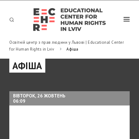
Освітній центр з прав людини у Львові | Educational Center
ХТО МИ
for Human Rights in Lviv
Афіша
АФІША
АФІША
ЛЕКТОРІЙ
НОВИНИ
ВІВТОРОК, 26 ЖОВТЕНЬ
ПУБЛІКАЦІЇ
06:09
КОНТАКТИ
UK