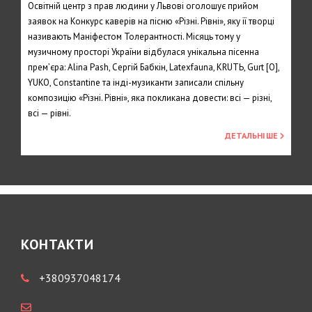
Освітній центр з прав людини у Львові оголошує прийом
заявок на Конкурс каверів на пісню «Різні. Рівні», яку її творці
називають Маніфестом Толерантності. Місяць тому у
музичному просторі України відбулася унікальна пісенна
прем’єра: Alina Pash, Сергій Бабкін, Latexfauna, KRUTЬ, Gurt [O],
YUKO, Constantine та інді-музиканти записали спільну
композицію «Різні. Рівні», яка покликана довести: всі — різні,
всі — рівні.
ДЕТАЛЬНІШЕ
КОНТАКТИ
+380937048174